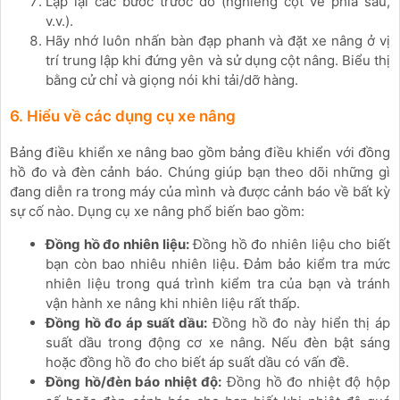
Lặp lại các bước trước đó (nghiêng cột về phía sau,
v.v.).
Hãy nhớ luôn nhấn bàn đạp phanh và đặt xe nâng ở vị
trí trung lập khi đứng yên và sử dụng cột nâng. Biểu thị
bằng cử chỉ và giọng nói khi tải/dỡ hàng.
6. Hiểu về các dụng cụ xe nâng
Bảng điều khiển xe nâng bao gồm bảng điều khiển với đồng
hồ đo và đèn cảnh báo. Chúng giúp bạn theo dõi những gì
đang diễn ra trong máy của mình và được cảnh báo về bất kỳ
sự cố nào. Dụng cụ xe nâng phổ biến bao gồm:
Đồng hồ đo nhiên liệu:
Đồng hồ đo nhiên liệu cho biết
bạn còn bao nhiêu nhiên liệu. Đảm bảo kiểm tra mức
nhiên liệu trong quá trình kiểm tra của bạn và tránh
vận hành xe nâng khi nhiên liệu rất thấp.
Đồng hồ đo áp suất dầu:
Đồng hồ đo này hiển thị áp
suất dầu trong động cơ xe nâng. Nếu đèn bật sáng
hoặc đồng hồ đo cho biết áp suất dầu có vấn đề.
Đồng hồ/đèn báo nhiệt độ:
Đồng hồ đo nhiệt độ hộp