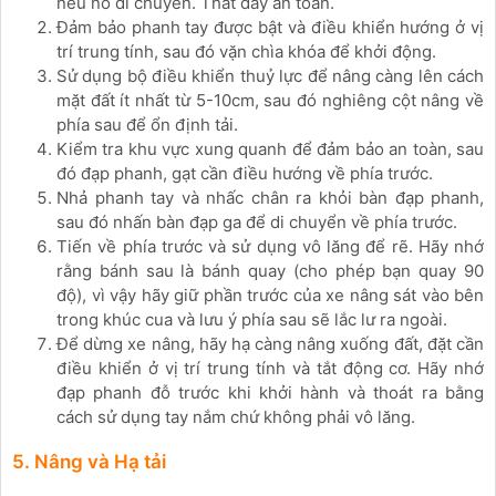
nếu nó di chuyển. Thắt dây an toàn.
Đảm bảo phanh tay được bật và điều khiển hướng ở vị
trí trung tính, sau đó vặn chìa khóa để khởi động.
Sử dụng bộ điều khiển thuỷ lực để nâng càng lên cách
mặt đất ít nhất từ ​​5-10cm, sau đó nghiêng cột nâng về
phía sau để ổn định tải.
Kiểm tra khu vực xung quanh để đảm bảo an toàn, sau
đó đạp phanh, gạt cần điều hướng về phía trước.
Nhả phanh tay và nhấc chân ra khỏi bàn đạp phanh,
sau đó nhấn bàn đạp ga để di chuyển về phía trước.
Tiến về phía trước và sử dụng vô lăng để rẽ. Hãy nhớ
rằng bánh sau là bánh quay (cho phép bạn quay 90
độ), vì vậy hãy giữ phần trước của xe nâng sát vào bên
trong khúc cua và lưu ý phía sau sẽ lắc lư ra ngoài.
Để dừng xe nâng, hãy hạ càng nâng xuống đất, đặt cần
điều khiển ở vị trí trung tính và tắt động cơ. Hãy nhớ
đạp phanh đỗ trước khi khởi hành và thoát ra bằng
cách sử dụng tay nắm chứ không phải vô lăng.
5. Nâng và Hạ tải