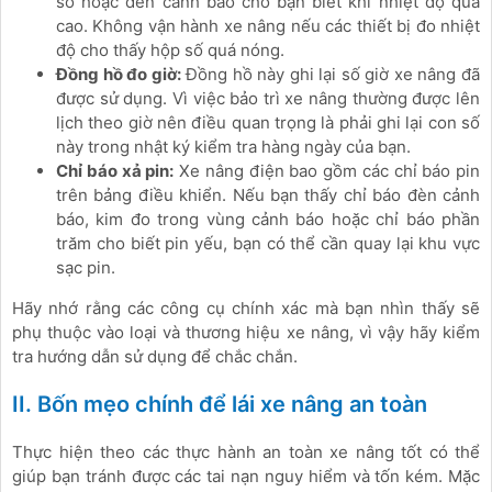
số hoặc đèn cảnh báo cho bạn biết khi nhiệt độ quá
cao. Không vận hành xe nâng nếu các thiết bị đo nhiệt
độ cho thấy hộp số quá nóng.
Đồng hồ đo giờ:
Đồng hồ này ghi lại số giờ xe nâng đã
được sử dụng. Vì việc bảo trì xe nâng thường được lên
lịch theo giờ nên điều quan trọng là phải ghi lại con số
này trong nhật ký kiểm tra hàng ngày của bạn.
Chỉ báo xả pin:
Xe nâng điện bao gồm các chỉ báo pin
trên bảng điều khiển. Nếu bạn thấy chỉ báo đèn cảnh
báo, kim đo trong vùng cảnh báo hoặc chỉ báo phần
trăm cho biết pin yếu, bạn có thể cần quay lại khu vực
sạc pin.
Hãy nhớ rằng các công cụ chính xác mà bạn nhìn thấy sẽ
phụ thuộc vào loại và thương hiệu xe nâng, vì vậy hãy kiểm
tra hướng dẫn sử dụng để chắc chắn.
II. Bốn mẹo chính để lái xe nâng an toàn
Thực hiện theo các thực hành an toàn xe nâng tốt có thể
giúp bạn tránh được các tai nạn nguy hiểm và tốn kém. Mặc