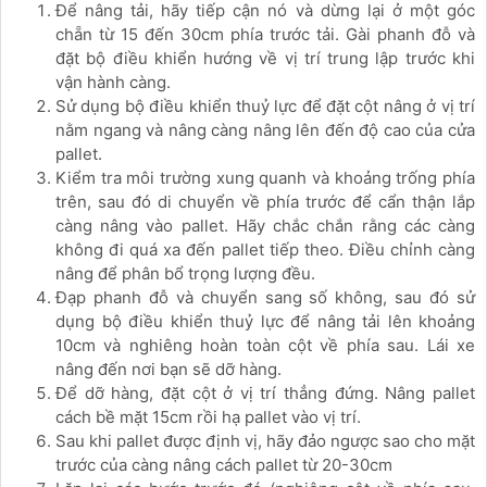
Để nâng tải, hãy tiếp cận nó và dừng lại ở một góc
chẵn từ 15 đến 30cm phía trước tải. Gài phanh đỗ và
đặt bộ điều khiển hướng về vị trí trung lập trước khi
vận hành càng.
Sử dụng bộ điều khiển thuỷ lực để đặt cột nâng ở vị trí
nằm ngang và nâng càng nâng lên đến độ cao của cửa
pallet.
Kiểm tra môi trường xung quanh và khoảng trống phía
trên, sau đó di chuyển về phía trước để cẩn thận lắp
càng nâng vào pallet. Hãy chắc chắn rằng các càng
không đi quá xa đến pallet tiếp theo. Điều chỉnh càng
nâng để phân bổ trọng lượng đều.
Đạp phanh đỗ và chuyển sang số không, sau đó sử
dụng bộ điều khiển thuỷ lực để nâng tải lên khoảng
10cm và nghiêng hoàn toàn cột về phía sau. Lái xe
nâng đến nơi bạn sẽ dỡ hàng.
Để dỡ hàng, đặt cột ở vị trí thẳng đứng. Nâng pallet
cách bề mặt 15cm rồi hạ pallet vào vị trí.
Sau khi pallet được định vị, hãy đảo ngược sao cho mặt
trước của càng nâng cách pallet từ 20-30cm