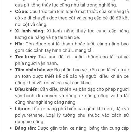
qua pít-tông thủy lực cũng như tải trọng nghiêng.
Cỗ xe:
Cấu trúc tấm kim loại ở mặt trước của xe nâng là
cỗ xe di chuyển dọc theo cột và cung cấp bệ đỡ để kết
nối cột và càng.
Xi lanh nâng:
Xi lanh nâng thủy lực cung cấp năng
lượng để nâng và hạ tải trên xe.
Nĩa:
Còn được gọi là thanh hoặc lưỡi, càng nâng bao
gồm các cánh tay hình chữ L mang tải.
Tựa lưng:
Tựa lưng đỡ tải, ngăn không cho tải rơi về
phía người vận hành.
Tấm chắn bảo vệ:
Bộ phận bảo vệ trên cao là cấu trúc
an toàn được thiết kế để bảo vệ người điều khiển xe
nâng khỏi vật rơi và các vật cản khác.
Điều khiển:
Cần điều khiển và bàn đạp cho phép người
vận hành di chuyển và dừng xe nâng, nâng và hạ tải
cũng như nghiêng càng nâng.
Lốp xe:
Lốp xe nâng phổ biến bao gồm khí nén , đặc và
polyurethane. Loại lý tưởng phụ thuộc vào cách sử
dụng xe nâng.
Bảng tên:
Được gắn trên xe nâng, bảng tên cung cấp