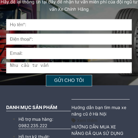
Hãy để lại thông tin tại đây để nhận tư vấn miễn phí của đội ngũ tư
vấn Xe Chính Hãng
DANH MỤC SẢN PHẨM
Hướng dẫn bạn tìm mua xe
nâng cũ ở Hà Nội
Hỗ trợ mua hàng:
Xem thêm
0982.235.222
HƯỚNG DẪN MUA XE
NÂNG ĐÃ QUA SỬ DỤNG
Hỗ trợ kỹ thuật: