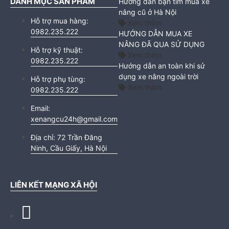
DANH MỤC SẢN PHẨM
Hướng dẫn bạn tìm mua xe
nâng cũ ở Hà Nội
Hỗ trợ mua hàng:
Xem thêm
0982.235.222
HƯỚNG DẪN MUA XE
NÂNG ĐÃ QUA SỬ DỤNG
Hỗ trợ kỹ thuật:
Xem thêm
0982.235.222
Hướng dẫn an toàn khi sử
dụng xe nâng ngoài trời
Hỗ trợ phụ tùng:
Xem thêm
0982.235.222
Email:
xenangcu24h@gmail.com
Địa chỉ:
72 Trần Đăng
Ninh, Cầu Giấy, Hà Nội
LIÊN KẾT MẠNG XÃ HỘI