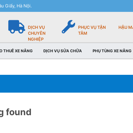
u Giấy, Hà Nội.
DỊCH VỤ
PHỤC VỤ TẬN
HẬU M
CHUYÊN
TÂM
NGHIỆP
O THUÊ XE NÂNG
DỊCH VỤ SỬA CHỮA
PHỤ TÙNG XE NÂNG
g found