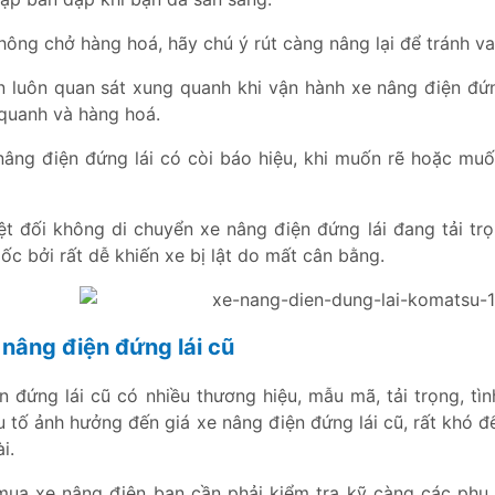
hông chở hàng hoá, hãy chú ý rút càng nâng lại để tránh v
n luôn quan sát xung quanh khi vận hành xe nâng điện đứn
quanh và hàng hoá.
nâng điện đứng lái có còi báo hiệu, khi muốn rẽ hoặc muố
ệt đối không di chuyển xe nâng điện đứng lái đang tải t
c bởi rất dễ khiến xe bị lật do mất cân bằng.
e nâng điện đứng lái cũ
n đứng lái cũ có nhiều thương hiệu, mẫu mã, tải trọng, t
u tố ảnh hưởng đến giá xe nâng điện đứng lái cũ, rất khó đ
i.
mua xe nâng điện bạn cần phải kiểm tra kỹ càng các phụ t