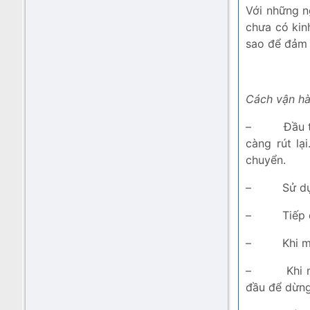
Với những n
chưa có kin
sao để đảm 
Cách vận hà
–
Đầu 
càng rút lạ
chuyển.
–
Sử dụ
–
Tiếp 
–
Khi m
–
Khi 
đầu để dừng