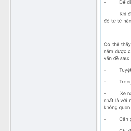
–
Để đi
–
Khi 
đó từ từ nân
Có thể thấy
nắm được cá
vấn đề sau:
–
Tuyệt
–
Trong
–
Xe n
nhất là với
không quen 
–
Cần 
–
Chỉ đ