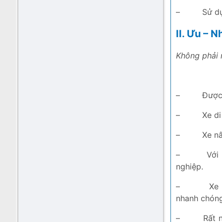
–
Sử dụ
II. Ưu – 
Không phải 
–
Được
–
Xe di
–
Xe nâ
–
Với
nghiệp.
–
Xe 
nhanh chóng
–
Rất 