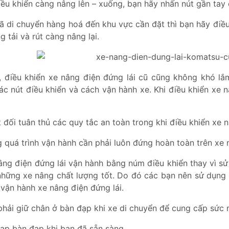
ều khiển càng nâng lên – xuống, bạn hãy nhấn nút gần tay 
đã di chuyển hàng hoá đến khu vực cần đặt thì bạn hãy điề
g tải và rút càng nâng lại.
, điều khiển xe nâng điện đứng lái cũ cũng không khó lắ
c nút điều khiển và cách vận hành xe. Khi điều khiển xe n
 đối tuân thủ các quy tắc an toàn trong khi điều khiển xe n
 quá trình vận hành cần phải luôn đứng hoàn toàn trên xe
âng điện đứng lái vận hành bằng núm điều khiển thay vì sử 
 những xe nâng chất lượng tốt. Do đó các bạn nên sử dụng
vận hành xe nâng điện đứng lái.
phải giữ chân ở bàn đạp khi xe di chuyển để cung cấp sức
ạp bàn đạp khi bạn đã sẵn sàng.