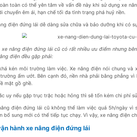
hoàn toàn có thể yên tâm về vấn đề này khi sử dụng xe nân
i chuyển êm ái, hạn chế tối đa tình trạng phá huỷ nền.
ng điện đứng lái dễ dàng sửa chữa và bảo dưỡng khi có sự
, xe nâng điện đứng lái cũ có rất nhiều ưu điểm nhưng bê
âng điện đều gặp phải:
khá kén môi trường làm việc. Xe nâng điện nói chung và x
trường ẩm ướt. Bên cạnh đó, nền nhà phải bằng phẳng vì
bề mặt gồ ghề.
ắc uy nếu gặp trục trặc hoặc hỏng thì sẽ tốn kém chi phí s
nâng điện đứng lái cũ không thể làm việc quá 5h/ngày vì 
n bổ sung mới có thể tiếp tục chạy. Vì vậy, xe nâng điện ch
 vận hành xe nâng điện đứng lái