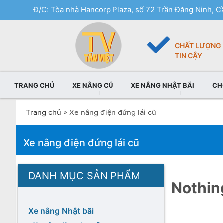
Đ/C: Tòa nhà Hancorp Plaza, số 72 Trần Đăng Ninh, Cầ
CHẤT LƯỢNG
TIN CẬY
TRANG CHỦ
XE NÂNG CŨ
XE NÂNG NHẬT BÃI
CH
Trang chủ
»
Xe nâng điện đứng lái cũ
Xe nâng điện đứng lái cũ
DANH MỤC SẢN PHẨM
Nothin
Xe nâng Nhật bãi