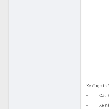
Xe được thiế
–
Các k
–
Xe n