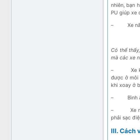
nhiên, bạn 
PU giúp xe d
–
Xe nâ
Có thể thấy
mà các xe n
–
Xe 
được ở môi 
khi xoay ở 
–
Bình 
–
Xe 
phải sạc điệ
III. Cách