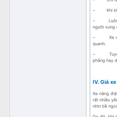
–
Khi k
–
Luô
người xung 
–
Xe 
quanh.
–
Tuy
phẳng hay dố
IV. Giá x
Xe nâng điệ
rất nhiều yế
nhìn bề ngoà
Do đó, khi 