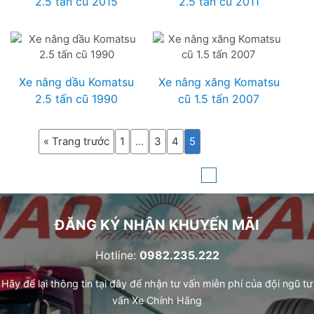
2.5 tấn cũ 2015
2.5 tấn cũ 2011
Xe nâng dầu Komatsu
Xe nâng xăng Komatsu
2.5 tấn cũ 1990
cũ 1.5 tấn 2007
« Trang trước
1
…
3
4
5
ĐĂNG KÝ NHẬN KHUYẾN MÃI
Hotline:
0982.235.222
Hãy để lại thông tin tại đây để nhận tư vấn miễn phí của đội ngũ tư
vấn Xe Chính Hãng