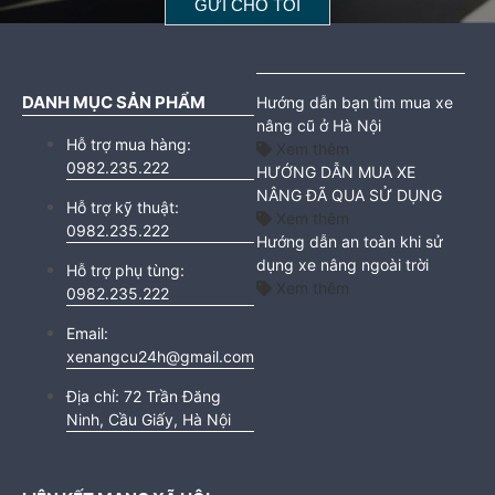
DANH MỤC SẢN PHẨM
Hướng dẫn bạn tìm mua xe
nâng cũ ở Hà Nội
Hỗ trợ mua hàng:
Xem thêm
0982.235.222
HƯỚNG DẪN MUA XE
NÂNG ĐÃ QUA SỬ DỤNG
Hỗ trợ kỹ thuật:
Xem thêm
0982.235.222
Hướng dẫn an toàn khi sử
dụng xe nâng ngoài trời
Hỗ trợ phụ tùng:
Xem thêm
0982.235.222
Email:
xenangcu24h@gmail.com
Địa chỉ:
72 Trần Đăng
Ninh, Cầu Giấy, Hà Nội