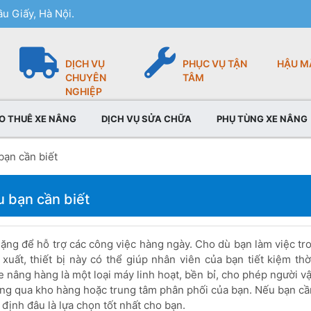
u Giấy, Hà Nội.
DỊCH VỤ
PHỤC VỤ TẬN
HẬU M
CHUYÊN
TÂM
NGHIỆP
O THUÊ XE NÂNG
DỊCH VỤ SỬA CHỮA
PHỤ TÙNG XE NÂNG
bạn cần biết
 bạn cần biết
nặng để hỗ trợ các công việc hàng ngày. Cho dù bạn làm việc tr
xuất, thiết bị này có thể giúp nhân viên của bạn tiết kiệm thờ
nâng hàng là một loại máy linh hoạt, bền bỉ, cho phép người vậ
hàng qua kho hàng hoặc trung tâm phân phối của bạn. Nếu bạn c
định đâu là lựa chọn tốt nhất cho bạn.