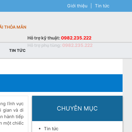
Giới thiệu
|
Tin tức
ÃI THỎA MÃN
Hỗ trợ
kỹ thuật
:
0982.235.222
Hỗ trợ
phụ tùng
:
0982.235.222
TIN TỨC
ong lĩnh vực
CHUYÊN MỤC
i gian và di
n hành tiếp
ần một chiếc
Tin tức