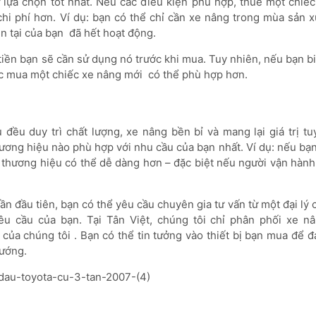
ự lựa chọn tốt nhất. Nếu các điều kiện phù hợp, thuê một chiế
hi phí hơn. Ví dụ: bạn có thể chỉ cần xe nâng trong mùa sản x
n tại của bạn đã hết hoạt động.
tiền bạn sẽ cần sử dụng nó trước khi mua. Tuy nhiên, nếu bạn b
iệc mua một chiếc xe nâng mới có thể phù hợp hơn.
u duy trì chất lượng, xe nâng bền bỉ và mang lại giá trị tuy
ương hiệu nào phù hợp với nhu cầu của bạn nhất. Ví dụ: nếu bạn
t thương hiệu có thể dễ dàng hơn – đặc biệt nếu người vận hành
 đầu tiên, bạn có thể yêu cầu chuyên gia tư vấn từ một đại lý có
u cầu của bạn. Tại Tân Việt, chúng tôi chỉ phân phối xe n
ủa chúng tôi . Bạn có thể tin tưởng vào thiết bị bạn mua để đ
hướng.