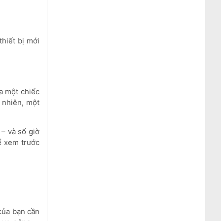
hiết bị mới
a một chiếc
 nhiên, một
– và số giờ
ể xem trước
của bạn cần