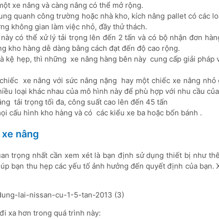
 một xe nâng và càng nâng có thể mở rộng.
ung quanh công trường hoặc nhà kho, kích nâng pallet có các lo
ng không gian làm việc nhỏ, đầy thử thách.
ày có thể xử lý tải trọng lên đến 2 tấn và có bộ nhận đơn hàn
ng kho hàng dễ dàng bằng cách đạt đến độ cao rộng.
à kệ hẹp, thì những xe nâng hàng bên này cung cấp giải pháp v
chiếc xe nâng với sức nâng nặng hay một chiếc xe nâng nhỏ
hiều loại khác nhau của mô hình này để phù hợp với nhu cầu của
âng tải trọng tối đa, công suất cao lên đến 45 tấn
ọi cấu hình kho hàng và có các kiểu xe ba hoặc bốn bánh .
 xe nâng
n trọng nhất cần xem xét là bạn định sử dụng thiết bị như thế
giúp bạn thu hẹp các yếu tố ảnh hưởng đến quyết định của bạn. 
đi xa hơn trong quá trình này: