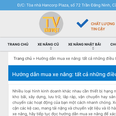
Đ/C: Tòa nhà Hancorp Plaza, số 72 Trần Đăng Ninh, Cầ
CHẤT LƯỢNG
TIN CẬY
TRANG CHỦ
XE NÂNG CŨ
XE NÂNG NHẬT BÃI
CH
Trang chủ
»
Hướng dẫn mua xe nâng: tất cả những điều 
Hướng dẫn mua xe nâng: tất cả những điều
Nhiều loại hình kinh doanh khác nhau cần thiết bị hạng 
kho bãi, xây dựng, lưu trữ, lắp ráp, vận chuyển hay sản 
chuyển các hoạt động của bạn một cách nhanh chóng. Xe 
cận các kệ cao, mang tải nặng và chuyển vật liệu và lô 
xe nâng, hãy tiếp tục đọc hướng dẫn mua xe nâng để xác 