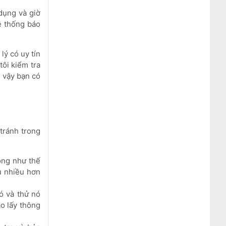
dụng và giờ
ệ thống báo
lý có uy tín
ôi kiểm tra
ì vậy bạn có
tránh trong
ộng như thế
u nhiều hơn
ó và thử nó
o lấy thông