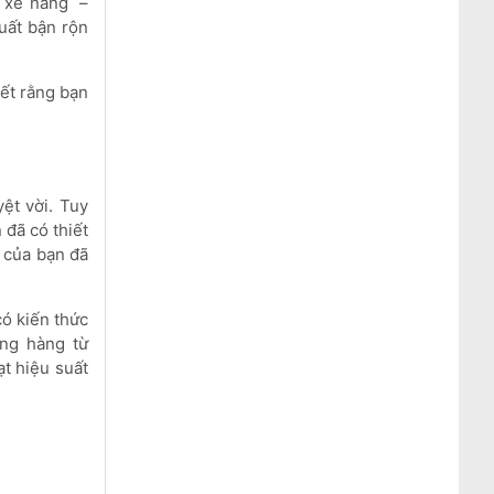
c xe nâng –
uất bận rộn
iết rằng bạn
ệt vời. Tuy
 đã có thiết
 của bạn đã
 kiến ​​thức
âng hàng từ
ạt hiệu suất