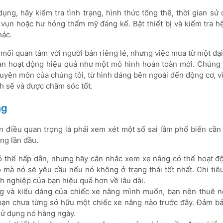
g, hãy kiểm tra tình trạng, hình thức tổng thể, thời gian sử 
 vụn hoặc hư hỏng thẩm mỹ đáng kể. Bật thiết bị và kiểm tra h
hác.
ối quan tâm với người bán riêng lẻ, nhưng việc mua từ một đại 
bạn hoạt động hiệu quả như một mô hình hoàn toàn mới. Chúng t
huyên môn của chúng tôi, từ hình dáng bên ngoài đến động cơ, v
ch sẽ và được chăm sóc tốt.
ng
 điều quan trọng là phải xem xét một số sai lầm phổ biến cần 
ng lần đầu.
ó thể hấp dẫn, nhưng hãy cân nhắc xem xe nâng có thể hoạt đ
o mà nó sẽ yêu cầu nếu nó không ở trạng thái tốt nhất. Chi tiê
h nghiệp của bạn hiệu quả hơn về lâu dài.
g và kiểu dáng của chiếc xe nâng mình muốn, bạn nên thuê n
 bạn chưa từng sở hữu một chiếc xe nâng nào trước đây. Đảm bả
 sử dụng nó hàng ngày.