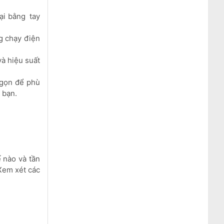
ại bằng tay
g chạy điện
à hiệu suất
 gọn để phù
 bạn.
 nào và tần
Xem xét các