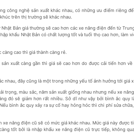
ng công nghệ sản xuất khác nhau, có những ưu điểm riêng để
 khúc trên thị trường sẽ khác nhau.
ừ Nhật Bản giá thường sẽ cao hơn các xe nâng điện đến từ Trun
hập khẩu Nhật Bản có chất lượng tốt và tuổi thọ cao hơn, làm v
 càng cao thì giá thành càng rẻ.
sản xuất càng gần thì giá sẽ cao hơn do được cải tiến hơn về
c nhau, đây cũng là một trong những yếu tố ảnh hưởng tới giá x
tải trọng, màu sắc, năm sản xuất giống nhau nhưng nếu xe nâng
âng đó sẽ giảm hơn rất nhiều. Sở dĩ như vậy bởi bình ắc quy l
ếu bình ắc quy xảy ra sự cố hay hỏng hóc thì chi phí sửa chữa,
bán xe nâng điện cũ sẽ có mức giá khác nhau. Mức giá này được t
càng tốt bởi là nhập khẩu xe nâng điện cũ trực tiếp, không qu