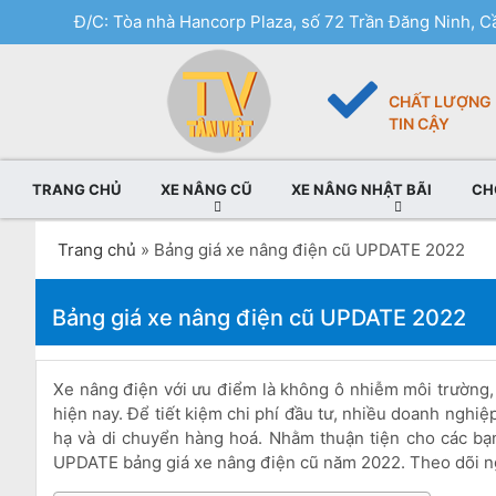
Đ/C: Tòa nhà Hancorp Plaza, số 72 Trần Đăng Ninh, Cầ
CHẤT LƯỢNG
TIN CẬY
TRANG CHỦ
XE NÂNG CŨ
XE NÂNG NHẬT BÃI
CH
Trang chủ
»
Bảng giá xe nâng điện cũ UPDATE 2022
Bảng giá xe nâng điện cũ UPDATE 2022
Xe nâng điện với ưu điểm là không ô nhiễm môi trường,
hiện nay. Để tiết kiệm chi phí đầu tư, nhiều doanh nghi
hạ và di chuyển hàng hoá. Nhằm thuận tiện cho các bạn
UPDATE bảng giá xe nâng điện cũ năm 2022. Theo dõi nga