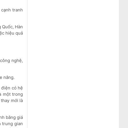
 cạnh tranh
g Quốc, Hàn
iệc hiệu quả
 công nghệ,
e nâng.
 điện có hệ
à một trong
 thay mới là
ính bằng giá
a trung gian