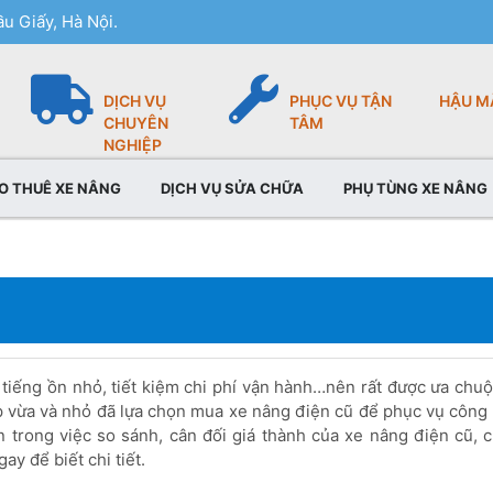
u Giấy, Hà Nội.
DỊCH VỤ
PHỤC VỤ TẬN
HẬU M
CHUYÊN
TÂM
NGHIỆP
O THUÊ XE NÂNG
DỊCH VỤ SỬA CHỮA
PHỤ TÙNG XE NÂNG
 tiếng ồn nhỏ, tiết kiệm chi phí vận hành…nên rất được ưa chu
ệp vừa và nhỏ đã lựa chọn mua xe nâng điện cũ để phục vụ công
 trong việc so sánh, cân đối giá thành của xe nâng điện cũ, 
y để biết chi tiết.