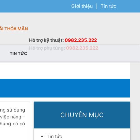
Giới thiệu
|
Tin tức
ÃI THỎA MÃN
Hỗ trợ
kỹ thuật
:
0982.235.222
Hỗ trợ
phụ tùng
:
0982.235.222
TIN TỨC
ộng sử dụng
CHUYÊN MỤC
 việc nâng –
chúng có có
Tin tức