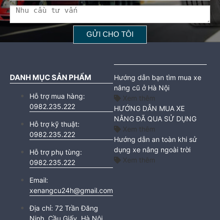
DANH MỤC SẢN PHẨM
Hướng dẫn bạn tìm mua xe
nâng cũ ở Hà Nội
Hỗ trợ mua hàng:
Xem thêm
0982.235.222
HƯỚNG DẪN MUA XE
NÂNG ĐÃ QUA SỬ DỤNG
Hỗ trợ kỹ thuật:
Xem thêm
0982.235.222
Hướng dẫn an toàn khi sử
dụng xe nâng ngoài trời
Hỗ trợ phụ tùng:
Xem thêm
0982.235.222
Email:
xenangcu24h@gmail.com
Địa chỉ:
72 Trần Đăng
Ninh, Cầu Giấy, Hà Nội