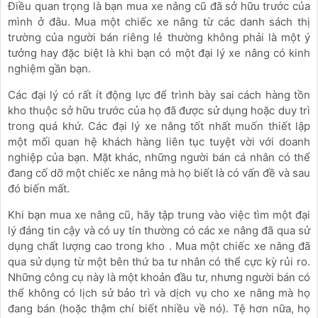
Điều quan trọng là bạn mua xe nâng cũ đã sở hữu trước của
mình ở đâu. Mua một chiếc xe nâng từ các danh sách thị
trường của người bán riêng lẻ thường không phải là một ý
tưởng hay đặc biệt là khi bạn có một đại lý xe nâng có kinh
nghiệm gần bạn.
Các đại lý có rất ít động lực để trình bày sai cách hàng tồn
kho thuộc sở hữu trước của họ đã được sử dụng hoặc duy trì
trong quá khứ. Các đại lý xe nâng tốt nhất muốn thiết lập
một mối quan hệ khách hàng liên tục tuyệt vời với doanh
nghiệp của bạn. Mặt khác, những người bán cá nhân có thể
đang cố dỡ một chiếc xe nâng mà họ biết là có vấn đề và sau
đó biến mất.
Khi bạn mua xe nâng cũ, hãy tập trung vào việc tìm một đại
lý đáng tin cậy và có uy tín thường có các xe nâng đã qua sử
dụng chất lượng cao trong kho . Mua một chiếc xe nâng đã
qua sử dụng từ một bên thứ ba tư nhân có thể cực kỳ rủi ro.
Những công cụ này là một khoản đầu tư, nhưng người bán có
thể không có lịch sử bảo trì và dịch vụ cho xe nâng mà họ
đang bán (hoặc thậm chí biết nhiều về nó). Tệ hơn nữa, họ