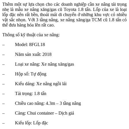
Thêm một sự lựa chọn cho các doanh nghiệp cần xe nâng tải trọng
nhẹ là mẫu xe nâng xăng/gas cũ Toyota 1.8 tấn. Lốp của xe là loại
lốp đặc nên rất bền, thoải mái di chuyển ở những khu vực có nhiều
vật sắc nhọn. Với 3 tầng nâng, xe nâng xăng/ga TCM cũ 1.8 tấn có
thể đưa hàng hóa lên rất cao.
Thông số kỹ thuật của xe nâng:
–
Model: 8FGL18
–
Năm sản xuất: 2018
–
Loại xe nâng: Xe nâng xăng/gas
–
Hộp số: Tự động
–
Kiểu dáng: Xe nâng ngồi lái
–
Tải trọng: 1.8 tấn
–
Chiều cao nâng: 4.3m – 3 tầng nâng
–
Càng: Chui container – Dịch giá
–
Kiểu lốp: Lốp đặc