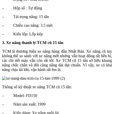
–
Hộp số : Tự động
–
Tải trọng nâng: 15 tấn
–
Chiều cao nâng: 3.5 mét
–
Kiểu lốp: Lốp kép
3. Xe nâng thanh lý TCM cũ 15 tấn
TCM là thương hiệu xe nâng hàng đầu Nhật Bản. Xe nâng cũ tuy
không thể so sánh với xe nâng mới nhưng vẫn hoạt động rất bền bỉ,
các chi tiết máy vẫn còn rất tốt. Xe TCM cũ 15 tấn sở hữu khung
nâng chắc chắn và đôi càng nâng dài đạt chuẩn. Vì vậy, xe có khả
năng chịu tải lớn, vận hành rất êm ái.
Thông số kỹ thuật xe nâng TCM cũ 15 tấn:
–
Model: FD150
–
Năm sản xuất: 1999
–
Kiểu dáng: Xe nâng ngồi lái