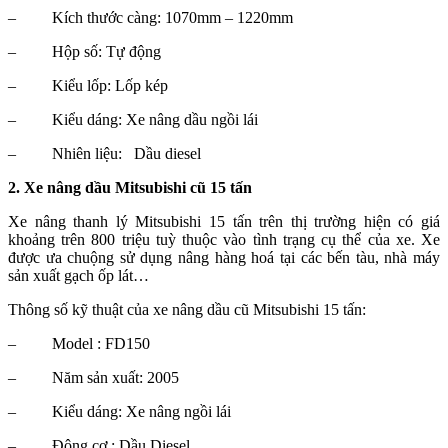
–
Kích thước càng: 1070mm – 1220mm
–
Hộp số: Tự động
–
Kiểu lốp: Lốp kép
–
Kiểu dáng: Xe nâng dầu ngồi lái
–
Nhiên liệu: Dầu diesel
2. Xe nâng dầu Mitsubishi cũ 15 tấn
Xe nâng thanh lý Mitsubishi 15 tấn trên thị trường hiện có giá
khoảng trên 800 triệu tuỳ thuộc vào tình trạng cụ thể của xe. Xe
được ưa chuộng sử dụng nâng hàng hoá tại các bến tàu, nhà máy
sản xuất gạch ốp lát…
Thông số kỹ thuật của xe nâng dầu cũ Mitsubishi 15 tấn:
–
Model : FD150
–
Năm sản xuất: 2005
–
Kiểu dáng: Xe nâng ngồi lái
–
Động cơ : Dầu Diesel