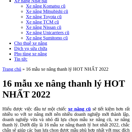
Xe nâng Nhật bãi
Xe nâng Komatsu cũ
Xe nâng Mitsubishi cũ
Xe nâng Toyota cũ
Xe nâng TCM cũ
Xe nâng Nissan cũ
Xe nâng Unicarriers cũ
Xe nâng Sumitomo cũ
Cho thuê xe nâng
Dịch vụ sửa chữa
Phụ tùng xe nâng
Tin tức
Trang chủ
»
16 mẫu xe nâng thanh lý HOT NHẤT 2022
16 mẫu xe nâng thanh lý HOT
NHẤT 2022
Hiểu được việc đầu tư một chiếc
xe nâng cũ
sẽ tiết kiệm hơn rất
nhiều so với xe nâng mới nên nhiều doanh nghiệp mới thành lập,
doanh nghiệp vừa và nhỏ đã lựa chọn mẫu xe nâng cũ, xe nâng
thanh lý. Dưới đây là 16 mẫu xe nâng thanh lý hot nhất 2022, chắc
chắn sẽ giúp các bạn lựa chọn được mẫu phù hợp nhất với mục đích