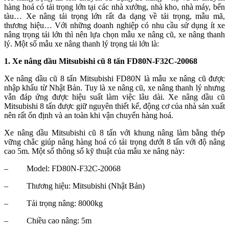
hàng hoá có tải trọng lớn tại các nhà xưởng, nhà kho, nhà máy, bến
tàu… Xe nâng tải trọng lớn rất đa dạng về tải trọng, mẫu mã,
thương hiệu… Với những doanh nghiệp có nhu cầu sử dụng ít xe
nâng trọng tải lớn thì nên lựa chọn mẫu xe nâng cũ, xe nâng thanh
lý. Một số mẫu xe nâng thanh lý trọng tải lớn là:
1. Xe nâng dầu Mitsubishi cũ 8 tấn FD80N-F32C-20068
Xe nâng dầu cũ 8 tấn Mitsubishi FD80N là mẫu xe nâng cũ được
nhập khẩu từ Nhật Bản. Tuy là xe nâng cũ, xe nâng thanh lý nhưng
vẫn đáp ứng được hiệu suất làm việc lâu dài. Xe nâng dầu cũ
Mitsubishi 8 tấn được giữ nguyên thiết kế, động cơ của nhà sản xuất
nên rất ổn định và an toàn khi vận chuyển hàng hoá.
Xe nâng dầu Mitsubishi cũ 8 tấn với khung nâng làm bằng thép
vững chắc giúp nâng hàng hoá có tải trọng dưới 8 tấn với độ nâng
cao 5m. Một số thông số kỹ thuật của mẫu xe nâng này:
–
Model: FD80N-F32C-20068
–
Thương hiệu: Mitsubishi (Nhật Bản)
–
Tải trọng nâng: 8000kg
–
Chiều cao nâng: 5m