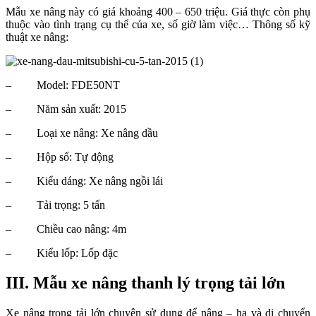
Mẫu xe nâng này có giá khoảng 400 – 650 triệu. Giá thực còn phụ
thuộc vào tình trạng cụ thể của xe, số giờ làm việc… Thông số kỹ
thuật xe nâng:
–
Model: FDE50NT
–
Năm sản xuất: 2015
–
Loại xe nâng: Xe nâng dầu
–
Hộp số: Tự động
–
Kiểu dáng: Xe nâng ngồi lái
–
Tải trọng: 5 tấn
–
Chiều cao nâng: 4m
–
Kiểu lốp: Lốp đặc
III.
Mẫu xe nâng thanh lý trọng tải lớn
Xe nâng trọng tải lớn chuyên sử dụng để nâng – hạ và di chuyển