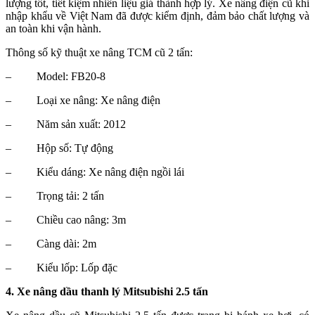
lượng tốt, tiết kiệm nhiên liệu giá thành hợp lý. Xe nâng điện cũ khi
nhập khẩu về Việt Nam đã được kiểm định, đảm bảo chất lượng và
an toàn khi vận hành.
Thông số kỹ thuật xe nâng TCM cũ 2 tấn:
–
Model: FB20-8
–
Loại xe nâng: Xe nâng điện
–
Năm sản xuất: 2012
–
Hộp số: Tự động
–
Kiểu dáng: Xe nâng điện ngồi lái
–
Trọng tải: 2 tấn
–
Chiều cao nâng: 3m
–
Càng dài: 2m
–
Kiểu lốp: Lốp đặc
4. Xe nâng dầu thanh lý Mitsubishi 2.5 tấn