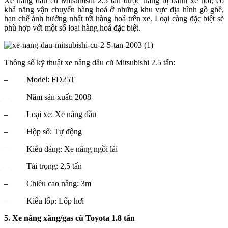
Xe nâng dầu cũ Mitsubishi 2.5 tấn được trang bị bánh xe hơi, có
khả năng vận chuyển hàng hoá ở những khu vực địa hình gồ ghề,
hạn chế ảnh hưởng nhất tới hàng hoá trên xe. Loại càng đặc biệt sẽ
phù hợp với một số loại hàng hoá đặc biệt.
Thông số kỹ thuật xe nâng dầu cũ Mitsubishi 2.5 tấn:
–
Model: FD25T
–
Năm sản xuất: 2008
–
Loại xe: Xe nâng dầu
–
Hộp số: Tự động
–
Kiểu dáng: Xe nâng ngồi lái
–
Tải trọng: 2,5 tấn
–
Chiều cao nâng: 3m
–
Kiểu lốp: Lốp hơi
5. Xe nâng xăng/gas cũ Toyota 1.8 tấn