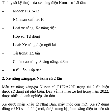
Thông số kỹ thuật của xe nâng điện Komatsu 1.5 tấn:
–
Model: FB15-12
–
Năm sản xuất: 2010
–
Loại xe nâng: Xe nâng điện
–
Hộp số: Tự động
–
Loại: Xe nâng điện ngồi lái
–
Tải trọng: 1,5 tấn
–
Chiều cao nâng: 3 tầng nâng, 4.3m
–
Kiểu lốp: Lốp đặc
2. Xe nâng xăng/gas Nissan cũ 2 tấn
Mẫu xe nâng xăng/ga Nissan cũ P1F2A20D trọng tải 2 tấn hiện
được sử dụng rất phổ biến. Đây vẫn là mẫu xe hot trong năm 2022,
được nhiều doanh nghiệp săn đón.
Xe được nhập khẩu từ Nhật Bản, máy móc còn mới. Xe sử dụng
động cơ Nissan thế hệ mới, được trang bị phun xăng điện tử nên rất